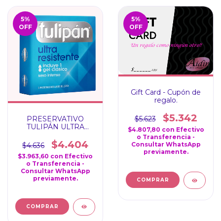
5
%
5
%
OFF
OFF
Gift Card - Cupón de
regalo.
$5.342
PRESERVATIVO
$5.623
TULIPÁN ULTRA
$4.807,80
con
Efectivo
RESISTENTE
o Transferencia -
$4.404
Consultar WhatsApp
$4.636
previamente.
$3.963,60
con
Efectivo
o Transferencia -
Consultar WhatsApp
previamente.
COMPRAR