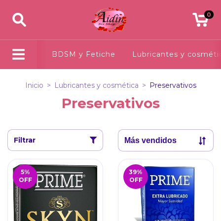
0
BDSM y Fetiche
Lubricantes y cosméti
Inicio
>
Lubricantes y cosmética
>
Preservativos
Preservativos
Filtrar
5
%
39
%
OFF
OFF