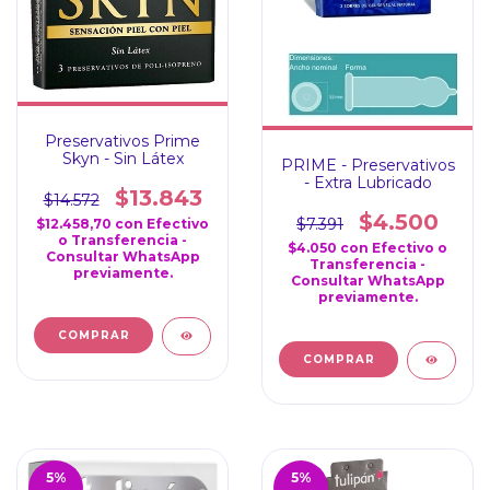
Preservativos Prime
Skyn - Sin Látex
PRIME - Preservativos
- Extra Lubricado
$13.843
$14.572
$4.500
$7.391
$12.458,70
con
Efectivo
o Transferencia -
$4.050
con
Efectivo o
Consultar WhatsApp
Transferencia -
previamente.
Consultar WhatsApp
previamente.
5
%
5
%