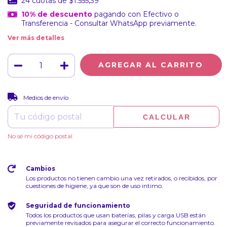
24
cuotas de
$1.555,39
10% de descuento
pagando con Efectivo o
Transferencia - Consultar WhatsApp previamente.
Ver más detalles
CAMBIAR CP
Entregas para el CP:
Medios de envío
CALCULAR
No sé mi código postal
Cambios
Los productos no tienen cambio una vez retirados, o recibidos, por
cuestiones de higiene, ya que son de uso intimo.
Seguridad de funcionamiento
Todos los productos que usan baterías, pilas y carga USB están
previamente revisados para asegurar el correcto funcionamiento.