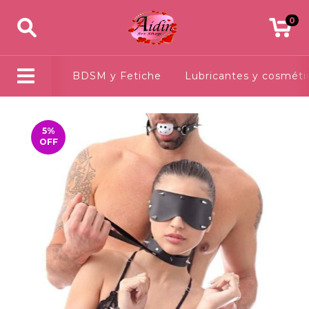
0
BDSM y Fetiche
Lubricantes y cosméti
5
%
OFF