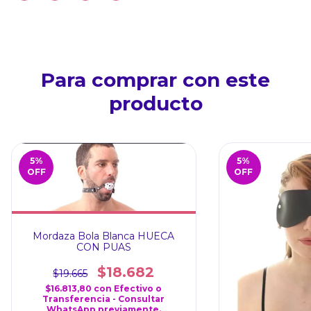
Para comprar con este
producto
5
%
5
%
OFF
OFF
Mordaza Bola Blanca HUECA
CON PUAS
$18.682
$19.665
$16.813,80
con
Efectivo o
Transferencia - Consultar
WhatsApp previamente.