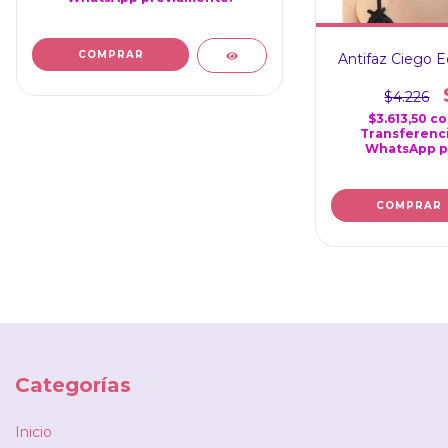
Antifaz Ciego 
$4.226
$3.613,50
co
Transferenci
WhatsApp p
Categorías
Inicio