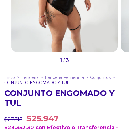
1
/
3
Inicio
>
Lenceria
>
Lencería Femenina
>
Conjuntos
>
CONJUNTO ENGOMADO Y TUL
CONJUNTO ENGOMADO Y
TUL
$25.947
$27.313
$23.352,30
con
Efectivo o Transferencia -