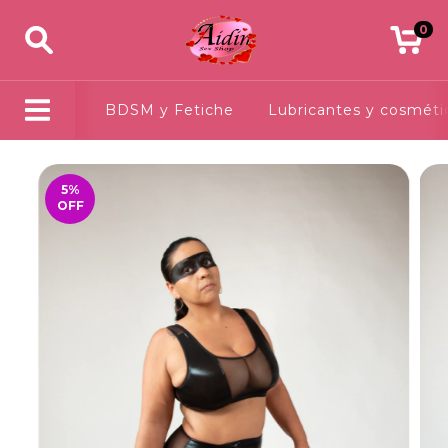
0
BDSM y Fetiche
Lubricantes y cosméti
5
%
OFF