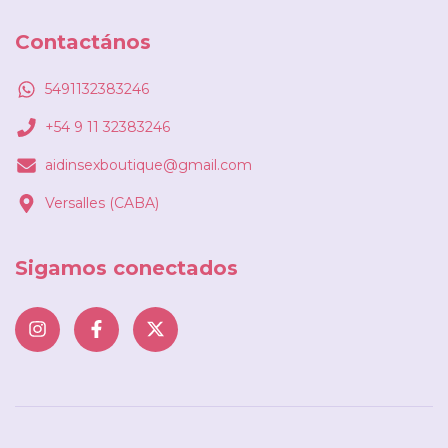
Contactános
5491132383246
+54 9 11 32383246
aidinsexboutique@gmail.com
Versalles (CABA)
Sigamos conectados