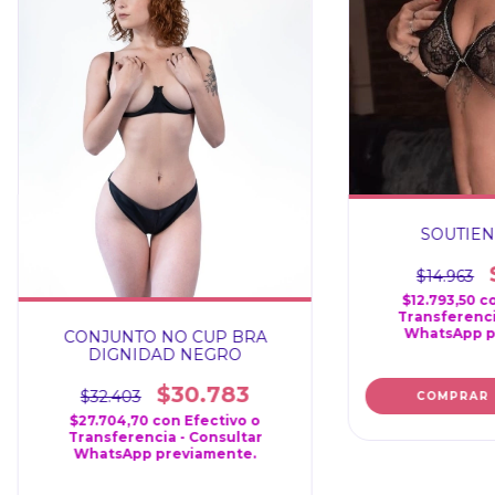
SOUTIEN
$14.963
$12.793,50
c
Transferenci
WhatsApp p
CONJUNTO NO CUP BRA
DIGNIDAD NEGRO
$30.783
$32.403
COMPRAR
$27.704,70
con
Efectivo o
Transferencia - Consultar
WhatsApp previamente.