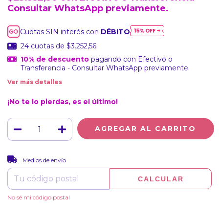
Consultar WhatsApp previamente.
Cuotas SIN interés con
DÉBITO
24
cuotas de
$3.252,56
10% de descuento
pagando con Efectivo o
Transferencia - Consultar WhatsApp previamente.
Ver más detalles
¡No te lo pierdas, es el último!
CAMBIAR CP
Entregas para el CP:
Medios de envío
CALCULAR
No sé mi código postal