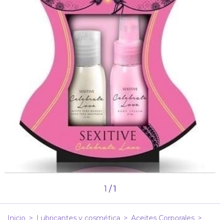
1
/
1
Inicio
>
Lubricantes y cosmética
>
Aceites Corporales
>