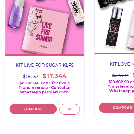
KIT LOVE 
KIT LIVE FOR SUGAR KLFS
$17.344
$22.927
$18.257
$19.602,90
c
$15.609,60
con
Efectivo o
Transferenci
Transferencia - Consultar
WhatsApp p
WhatsApp previamente.