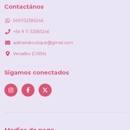
Contactános
5491132383246
+54 9 11 32383246
aidinsexboutique@gmail.com
Versalles (CABA)
Sigamos conectados