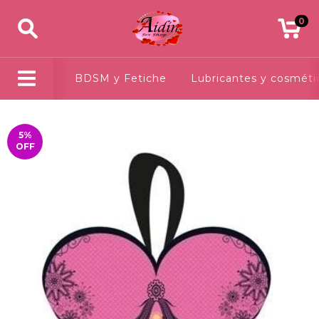
0
BDSM y Fetiche
Lubricantes y cosméti
5
%
OFF