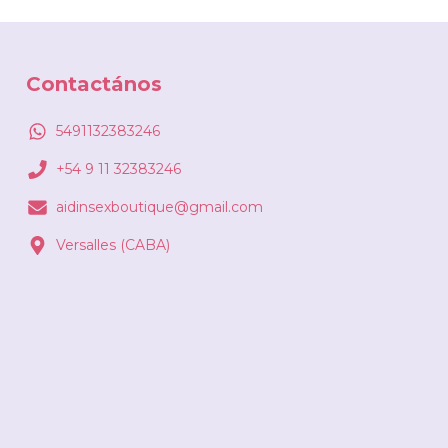
Contactános
5491132383246
+54 9 11 32383246
aidinsexboutique@gmail.com
Versalles (CABA)