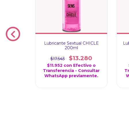
Lubricante Sextual CHICLE
Lu
200ml
$13.280
$17.543
$11.952
con
Efectivo o
ANAL LUB
Transferencia - Consultar
Tr
TADOR
WhatsApp previamente.
W
245
ectivo o
onsultar
amente.