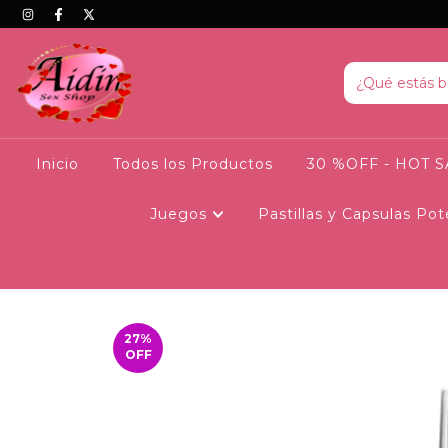
Inicio
Todos los Productos
30 %OFF - HOT 
Juegos
Pastillas y Capsulas Po
27
%
OFF