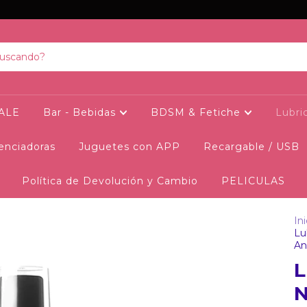
SALE
Bar - Bebidas
BDSM & Fetiche
Lubri
tenciadoras
Juguetes con APP
Recargable / USB
Política de Devolución y Cambio
PELICULAS
Ini
Lu
An
L
N