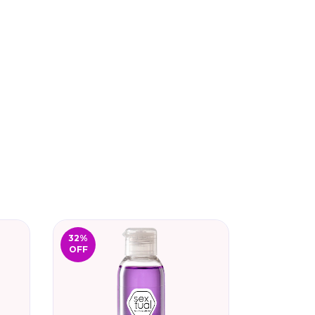
32
%
20
%
OFF
OFF