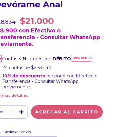
evórame Anal
$21.000
28.834
18.900
con
Efectivo o
ransferencia - Consultar WhatsApp
reviamente.
Cuotas SIN interés con
DÉBITO
24
cuotas de
$2.632,44
10% de descuento
pagando con Efectivo o
Transferencia - Consultar WhatsApp
previamente.
r más detalles
CAMBIAR CP
regas para el CP:
Medios de envío