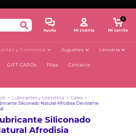
0
Ayuda
Mi cuenta
Mi carrito
cantes y Cosmetica
Juguetes
Lenceria
GIFT CARDs
Pilas
Contacto
cio
>
Lubricantes y cosmética
>
Geles
>
bricante Siliconado Natural Afrodisia Devórame
al
ubricante Siliconado
atural Afrodisia