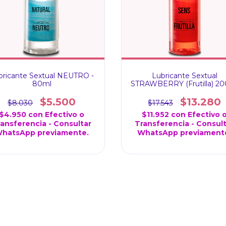
bricante Sextual NEUTRO -
Lubricante Sextual
80ml
STRAWBERRY (Frutilla) 2
$5.500
$13.280
$8.030
$17.543
$4.950
con
Efectivo o
$11.952
con
Efectivo 
ansferencia - Consultar
Transferencia - Consul
hatsApp previamente.
WhatsApp previament