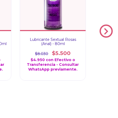
Lubricante Sextual Rosas
Lubrica
00ml
(Anal) - 80ml
(
$5.500
$8.030
$17.
o
$4.950
con
Efectivo o
$12.7
tar
Transferencia - Consultar
Transfe
e.
WhatsApp previamente.
WhatsA