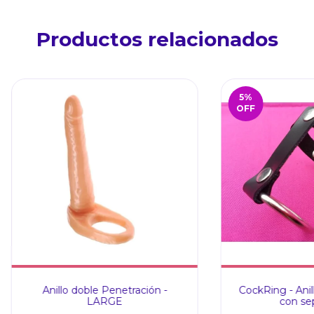
Productos relacionados
5
%
OFF
Anillo doble Penetración -
CockRing - An
LARGE
con se