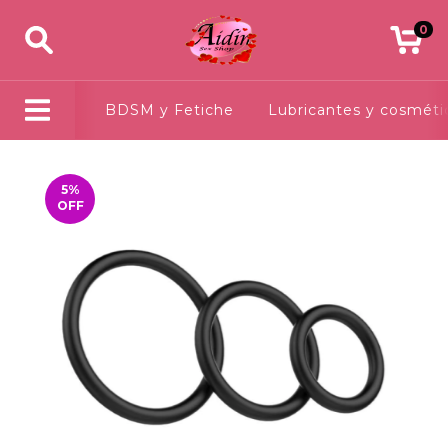
0
BDSM y Fetiche
Lubricantes y cosméti
5
%
OFF