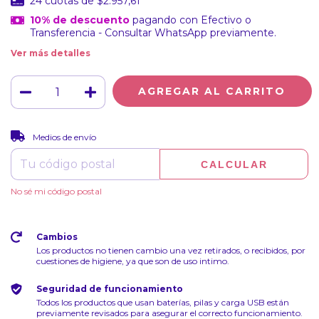
24
cuotas de
$2.957,61
10% de descuento
pagando con Efectivo o
Transferencia - Consultar WhatsApp previamente.
Ver más detalles
CAMBIAR CP
Entregas para el CP:
Medios de envío
CALCULAR
No sé mi código postal
Cambios
Los productos no tienen cambio una vez retirados, o recibidos, por
cuestiones de higiene, ya que son de uso intimo.
Seguridad de funcionamiento
Todos los productos que usan baterías, pilas y carga USB están
previamente revisados para asegurar el correcto funcionamiento.